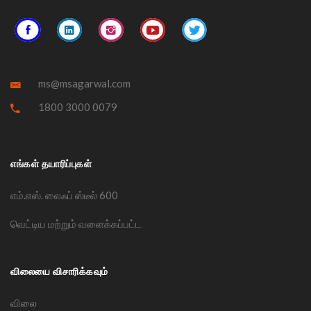
ms@msagarwal.com
1800 3000 0079
எங்கள் தயாரிப்புகள்
எம்.எஸ். லைஃப் ஸ்டீல் 600
வெட்டிய மற்றும் வளைக்கப்பட்ட
விலையை விசாரிக்கவும்
விலை