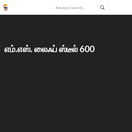
Search
for:
எம்.எஸ். லைஃப் ஸ்டீல் 600