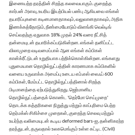
இணையற்ற தரத்தின் சிறந்த கலவையாகும். குறைத்த
கார்பன் அளவு, உயரிய இயற்பியல் பண்பு ஆகியவை எங்கள்
தயாரிப்புகளை கடினமானதாகவும், வலுவானதாகவும், அதிக
இணக்கத்தோடும், நீண்மையோடும் விளங்கி வெல்டிங்
செய்வதற்கு ஏதுவாக 18% முதல் 24% வரை நீட்சித்
தன்மையுடன் தயாரிக்கப்படுகின்றன. எங்கள் தனிப்பட்ட
விலாமுறை வடிவமைப்பால் ஆன எங்கள் கம்பிகள்
கான்க்ரீட்டுடன் உறுதியாக பற்றிக்கொள்கின்றன. எங்களது
புதுமையான தொழில்நுட்பத்தின் காரணமாக கம்பிகளில்
வளைய உருவாக்க அமைப்பு உடைய எம்.எஸ் லைஃப் 600
கம்பிகள், மேம்பட்ட தொழில்நுட்பத்தினால் சிறந்த
பிடிமானத்தை ஏற்படுத்துகிறது. ஜெர்மானிய
தொழில்நுட்பத்தைக் கொண்ட 'தெர்மோ செய்முறை'
தொடக்க கத்தரிகளை நிறுத்து மற்றும் காப்புரிமை பெற்ற
தெர்மக்ஸ் சிகிச்சை முறைகள், குறைந்த செலவு மற்றும்
உயர்ந்த வலிமையுடன் கூடிய deformed bars-ஐ, தன்னிகரற்ற
தரத்துடன், தருவதால் உலகமெங்கும் உள்ள கட்டிட (Civil)