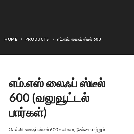
HOME
PRODUCTS
எம்.எஸ். லைஃப் ஸ்டீல் 600
எம்.எஸ் லைஃப் ஸ்டீல்
600 (வலுவூட்டல்
பார்கள்)
செல்வி. லைஃப் ஸ்டீல் 600 வலிமை, நீண்மை மற்றும்