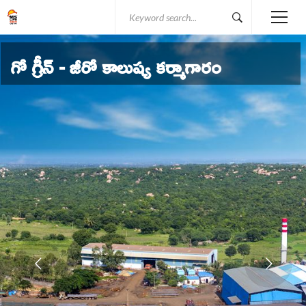
Search
for:
గో గ్రీన్ - జీరో కాలుష్య కర్మాగారం