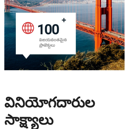
వినియోగదారుల
సాక్ష్యాలు