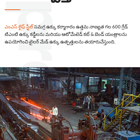
ఎంఎస్‌ లైఫ్‌ స్టీల్‌
సమగ్ర ఉక్కు కర్మాగారం ఉత్తమ నాణ్యత గల 600 గ్రేడ్‌
టిఎంటి ఉక్కు కడ్డీలను మరియు ఆటోమేటెడ్ కట్ & బెండ్‌ యంత్రాలను
ఉపయోగించి టైలర్‌ మేడ్‌ ఉక్కు ఉత్పత్తులను తయారుచేస్తుంది.