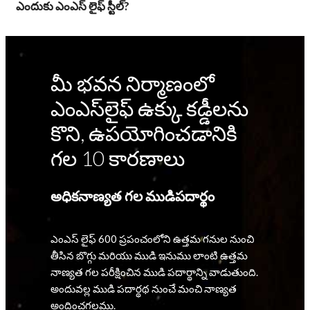
ఎందుకు ఎంఎస్ లైఫ్ స్టీల్?
మీ భవన నిర్మాణంలో
ఎంఎస్‌లైఫ్‌ ఉక్కు కడ్డీలను
కొని, ఉపయోగించడానికి
గల 10 కారణాలు
అధికనాణ్యత గల ముడిపదార్థం
ఎంఎస్‌ లైఫ్‌ 600 ప్రపంచంలోని ఉత్తమ గనుల నుంచి
తీసిన బొగ్గు మరియు ముడి ఇనుము లాంటి ఉత్తమ
నాణ్యత గల పరీక్షించిన ముడి పదార్థాన్ని వాడుతుంది.
అందువల్ల ముడి పదార్థథ నుంచే మంచి నాణ్యత
అందించగలము.