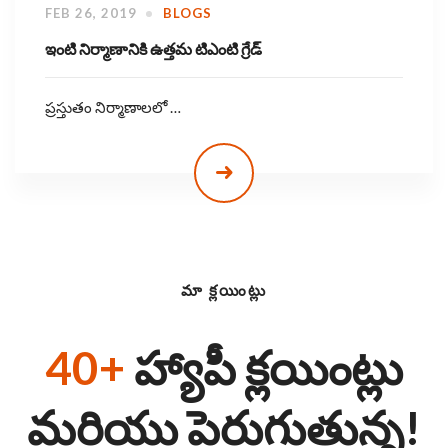
FEB 26, 2019
BLOGS
ఇంటి నిర్మాణానికి ఉత్తమ టిఎంటి గ్రేడ్‌
ప్రస్తుతం నిర్మాణాలలో …
మా క్లయింట్లు
40+
హ్యాపీ క్లయింట్లు
మరియు పెరుగుతున్న!