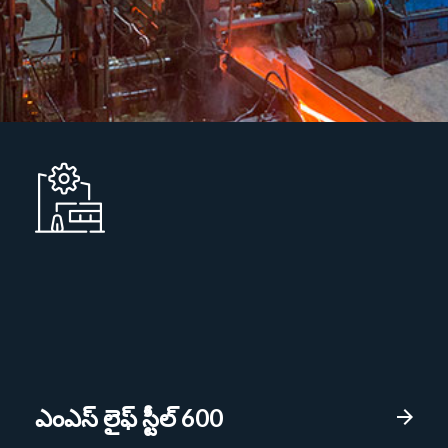
ఎంఎస్ లైఫ్ స్టీల్ 600