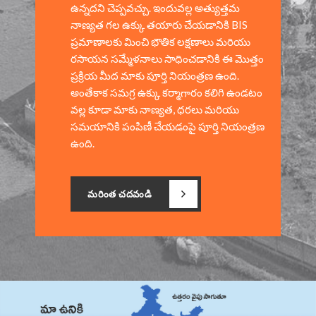
ఉన్నదని చెప్పవచ్చు. ఇందువల్ల అత్యుత్తమ
నాణ్యత గల ఉక్కు తయారు చేయడానికి BIS
ప్రమాణాలకు మించి భౌతిక లక్షణాలు మరియు
రసాయన సమ్మేళనాలు సాధించడానికి ఈ మొత్తం
ప్రక్రియ మీద మాకు పూర్తి నియంత్రణ ఉంది.
అంతేకాక సమగ్ర ఉక్కు కర్మాగారం కలిగి ఉండటం
వల్ల కూడా మాకు నాణ్యత, ధరలు మరియు
సమయానికి పంపిణీ చేయడంపై పూర్తి నియంత్రణ
ఉంది.
మరింత చదవండి