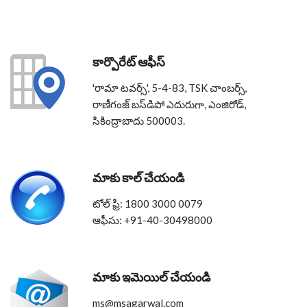
కార్పొరేట్ ఆఫీస్‌
'రామా టవర్స్‌', 5-4-83, TSK చాంబర్స్‌,
రాణీగంజ్‌ బస్‌డిపో ఎదురుగా, ఎంజిరోడ్‌,
సికింద్రాబాదు 500003.
మాకు కాల్ చేయండి
టోల్ ఫ్రీ: 1800 3000 0079
ఆఫీసు: +91-40-30498000
మాకు ఇమెయిల్ చేయండి
ms@msagarwal.com