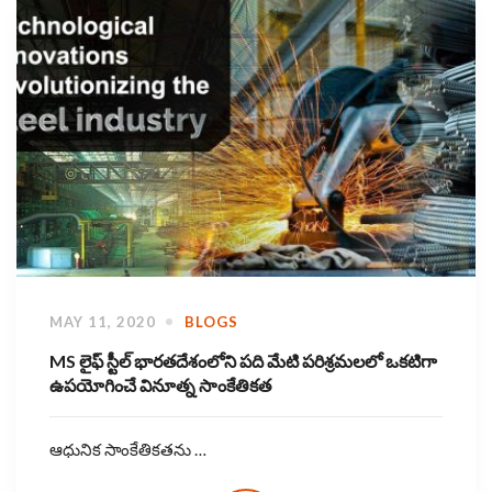
MAY 11, 2020
BLOGS
MS లైఫ్ స్టీల్ భారతదేశంలోని పది మేటి పరిశ్రమలలో ఒకటిగా
ఉపయోగించే వినూత్న సాంకేతికత
ఆధునిక సాంకేతికతను …