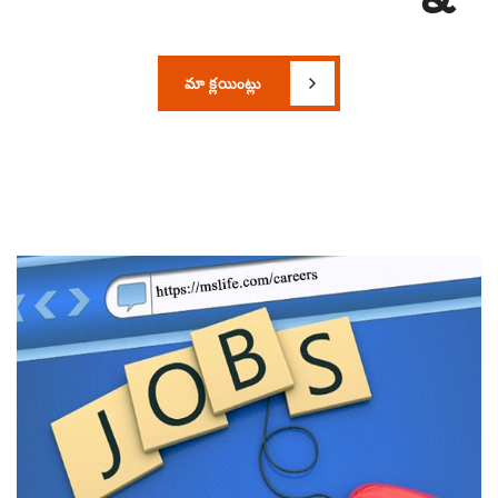
మా క్లయింట్లు