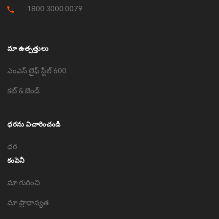
1800 3000 0079
మా ఉత్పత్తులు
ఎంఎస్ లైఫ్ స్టీల్ 600
కట్ & బెండ్
ధరను విచారించండి
ధర
కంపెనీ
మా గురించి
మా ప్రాధాన్యత