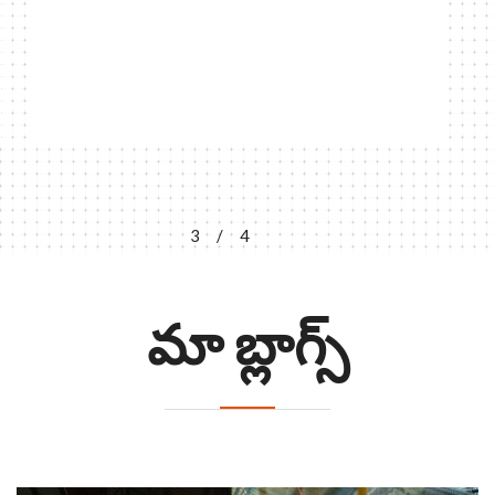
3
/
4
మా బ్లాగ్స్