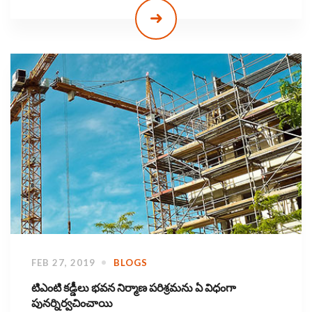
FEB 27, 2019
BLOGS
టిఎంటి కడ్డీలు భవన నిర్మాణ పరిశ్రమను ఏ విధంగా
పునర్నిర్వచించాయి