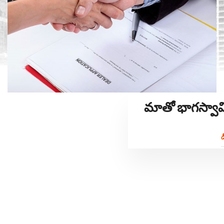
మాతో భాగస్వా