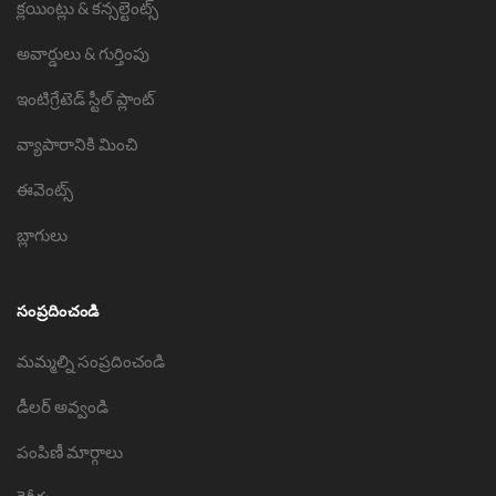
క్లయింట్లు & కన్సల్టెంట్స్
అవార్డులు & గుర్తింపు
ఇంటిగ్రేటెడ్ స్టీల్ ప్లాంట్
వ్యాపారానికి మించి
ఈవెంట్స్
బ్లాగులు
సంప్రదించండి
మమ్మల్ని సంప్రదించండి
డీలర్ అవ్వండి
పంపిణీ మార్గాలు