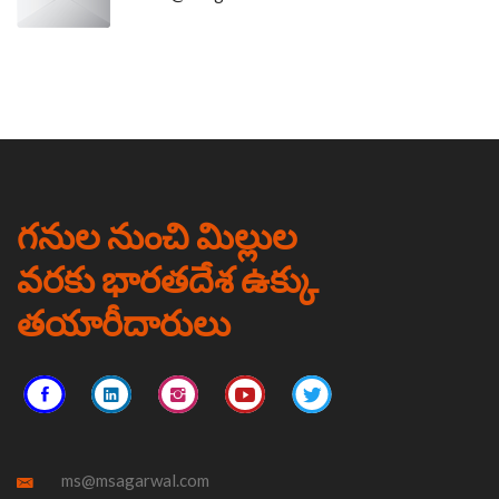
గనుల నుంచి మిల్లుల
వరకు భారతదేశ ఉక్కు
తయారీదారులు
ms@msagarwal.com