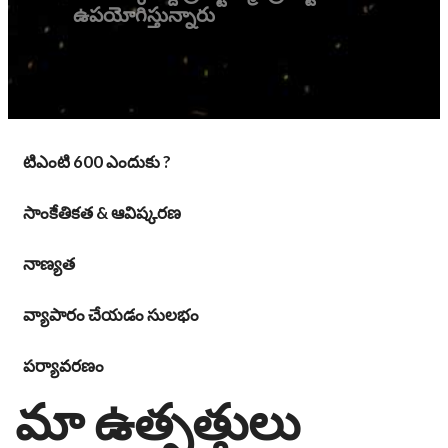
ఉపయోగిస్తున్నారు
టిఎంటి 600 ఎందుకు ?
సాంకేతికత & ఆవిష్కరణ
నాణ్యత
వ్యాపారం చేయడం సులభం
పర్యావరణం
మా ఉత్పత్తులు