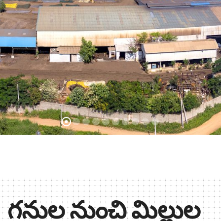
గనుల నుంచి మిల్లుల