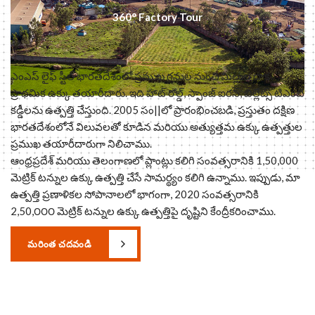
360° Factory Tour
ఎంఎస్‌ లైఫ్‌ స్టీల్‌ భారతదేశంలో ప్రముఖ గనుల నుంచి మిల్లుల దాక
ప్రాథమిక ఉక్కు తయారీదారు. ఇది హాట్ రోల్డ్‌, స్పాంజ్‌ ఐరన్‌, బిల్లేట్స్ టిఎంటి
కడ్డీలను ఉత్పత్తి చేస్తుంది. 2005 సం||లో ప్రారంభించబడి, ప్రస్తుతం దక్షిణ
భారతదేశంలోనే విలువలతో కూడిన మరియు అత్యుత్తమ ఉక్కు ఉత్పత్తుల
ప్రముఖ తయారీదారుగా నిలిచాము.
ఆంధ్రప్రదేశ్‌ మరియు తెలంగాణలో ప్లాంట్లు కలిగి సంవత్సరానికి 1,50,000
మెట్రిక్ టన్నుల ఉక్కు ఉత్పత్తి చేసే సామర్థ్యం కలిగి ఉన్నాము. ఇప్పుడు, మా
ఉత్పత్తి ప్రణాళికల సోపానాలలో భాగంగా, 2020 సంవత్సరానికి
2,50,౦౦౦ మెట్రిక్ టన్నుల ఉక్కు ఉత్పత్తిపై దృష్టిని కేంద్రీకరించాము.
మరింత చదవండి