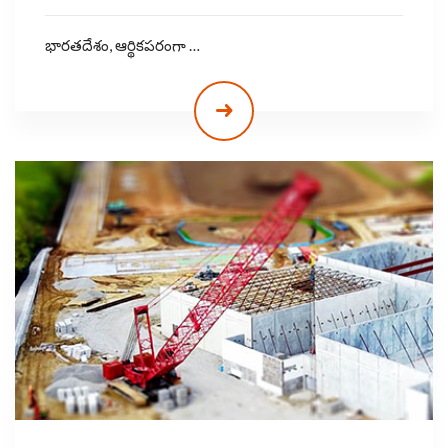
భారతదేశం, ఆర్థికపరంగా …