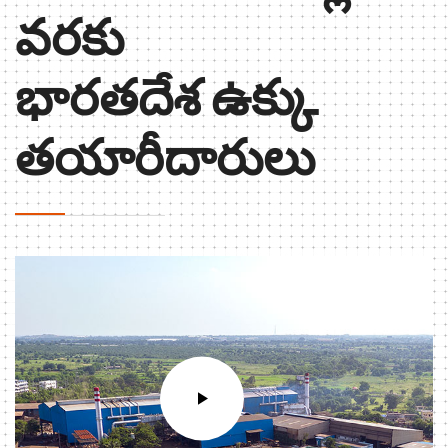
వరకు
భారతదేశ ఉక్కు
తయారీదారులు