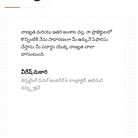
నాణ్యత మరియు ఇతర అంశాల వల్ల, నా ప్రాజెక్టులలో
కొన్నింటికి నేను సాధారణంగా మీ ఉక్కునే సిఫారసు
చేస్తాను. మీ పదార్ధం యొక్క నాణ్యత చాలా
బాగుంటుంది.
వీరేష్ మకారి
కన్సల్టింగ్ సివిల్ ఇంజినీర్ & కాంట్రాక్టర్, అభిరుచి
కన్స్ట్రుక్షన్