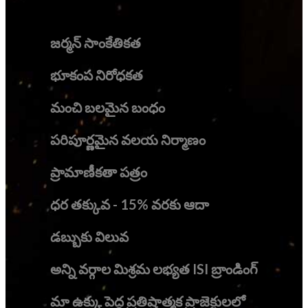
జర్మన్‌ సాంకేతికత
భూకంప నిరోధకత
మంచి బలమైన బంధం
పరిపూర్ణమైన వలయ నిర్మాణం
ప్రామాణీకతా పత్రం
ధర తక్కువ - 15% వరకు ఆదా
డబ్బుకు విలువ
అన్ని వర్గాల మిశ్రమ లభ్యత ISI బ్రాండింగ్‌
మా ఉక్కు పెద్ద ప్రతిష్టాత్మక ప్రాజెక్టులలో