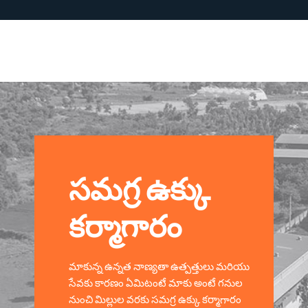
సమగ్ర ఉక్కు
కర్మాగారం
మాకున్న ఉన్నత నాణ్యతా ఉత్పత్తులు మరియు
సేవకు కారణం ఏమిటంటే మాకు అంటే గనుల
నుంచి మిల్లుల వరకు సమగ్ర ఉక్కు కర్మాగారం